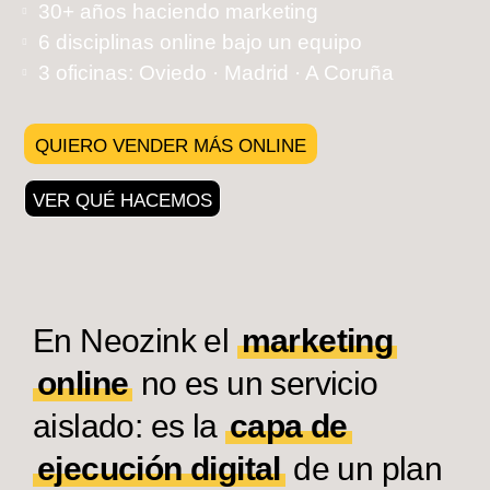
30+ años haciendo marketing
6 disciplinas online bajo un equipo
3 oficinas: Oviedo · Madrid · A Coruña
QUIERO VENDER MÁS ONLINE
VER QUÉ HACEMOS
En Neozink el
marketing
online
no es un servicio
aislado: es la
capa de
ejecución digital
de un plan