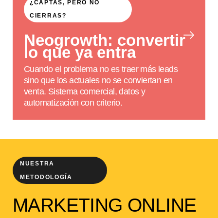
¿CAPTAS, PERO NO
CIERRAS?
Neogrowth: convertir
lo que ya entra
Cuando el problema no es traer más leads
sino que los actuales no se conviertan en
venta. Sistema comercial, datos y
automatización con criterio.
NUESTRA
METODOLOGÍA
MARKETING ONLINE