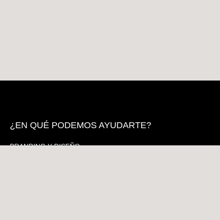
¿EN QUÉ PODEMOS AYUDARTE?
BRANDING Y DISEÑO
CONSULTORÍA DE MARKETING
MARKETING ONLINE
CAMPAÑAS ON/OFF
DESARROLLO WEB
AGENCIA DE EVENTOS
MARKETING PARA CENTROS COMERCIALES
BLOG