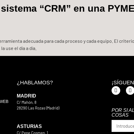
sistema “CRM” en una PYME 
erramienta adecuada para cada proceso y cada equipo. El criteri
a use el día a día.
¿HABLAMOS?
¡SÍGUEN
MADRID
 WEB
C/ Mahón, 8
28290 Las Rozas (Madrid)
POR SI 
916 400 007
COSAS
ASTURIAS
C/ Pepe Cosmen, 1