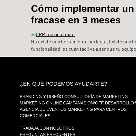
Cómo implementar un 
fracase en 3 meses
No existe una herramienta perfecta. Existe una h
funcionalidad: es cuán fácil va a ser que tu equipo l
¿EN QUÉ PODEMOS AYUDARTE?
BRANDING Y DISEÑO
CONSULTORÍA DE MARKETING
MARKETING ONLINE
CAMPAÑAS ON/OFF
DESARROLLO
AGENCIA DE EVENTOS
MARKETING PARA CENTROS
COMERCIALES
TRABAJA CON NOSOTROS
PREGUNTAS FRECUENTES